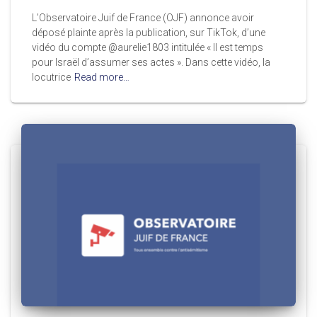
L’Observatoire Juif de France (OJF) annonce avoir
déposé plainte après la publication, sur TikTok, d’une
vidéo du compte @aurelie1803 intitulée « Il est temps
pour Israël d’assumer ses actes ». Dans cette vidéo, la
locutrice
Read more…