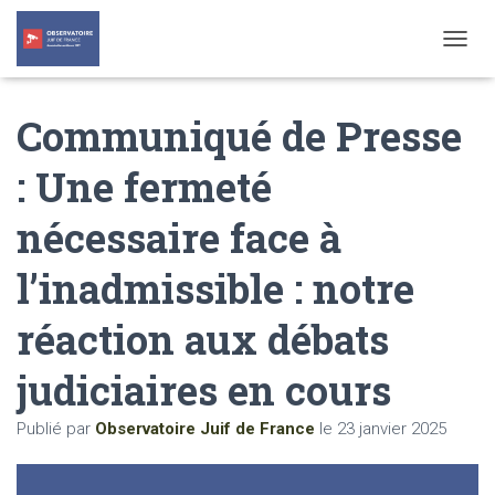
T
O
G
Communiqué de Presse
G
L
E
: Une fermeté
N
A
nécessaire face à
V
I
G
l’inadmissible : notre
A
T
réaction aux débats
I
O
N
judiciaires en cours
Publié par
Observatoire Juif de France
le
23 janvier 2025