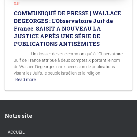
OJF
COMMUNIQUÉ DE PRESSE | WALLACE
DEGEORGES : L’Observatoire Juif de
France SAISIT À NOUVEAU LA
JUSTICE APRÈS UNE SÉRIE DE
PUBLICATIONS ANTISÉMITES
Un dossier de veille communiqué à l’Observatoire
Juif de France attribue à deux comptes X portant le nom
de Wallace Degeorges une succession de publications
visant les Juifs, le peuple israélien et la religion
Read more…
Notre site
ACCUEIL