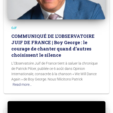
OJF
COMMUNIQUÉ DE L’OBSERVATOIRE
JUIF DE FRANCE | Boy George : le
courage de chanter quand d’autres
choisissent le silence
L’Observatoire Juif de France tient à saluer la chronique
de Patrick Pilcer, publiée ce 6 août dans Opinion
Internationale, consacrée à la chanson « We Will Dance
Again » de Boy George. Nous félicitons Patrick
Read more…