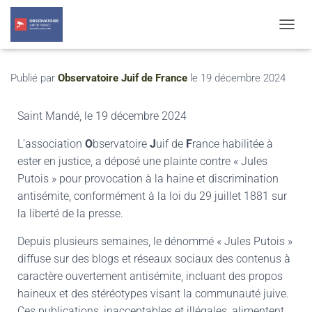
T
O
G
G
Publié par
Observatoire Juif de France
le
19 décembre 2024
L
E
Saint Mandé, le 19 décembre 2024
N
A
V
L’association
O
bservatoire
J
uif de
F
rance habilitée à
I
ester en justice, a déposé une plainte contre « Jules
G
Putois » pour provocation à la haine et discrimination
A
T
antisémite, conformément à la loi du 29 juillet 1881 sur
I
la liberté de la presse.
O
N
Depuis plusieurs semaines, le dénommé « Jules Putois »
diffuse sur des blogs et réseaux sociaux des contenus à
caractère ouvertement antisémite, incluant des propos
haineux et des stéréotypes visant la communauté juive.
Ces publications, inacceptables et illégales, alimentent