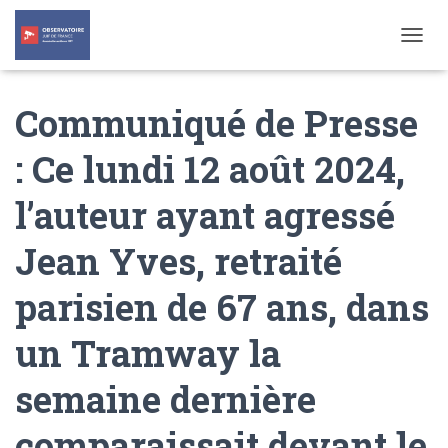
T
O
G
Communiqué de Presse
G
L
E
: Ce lundi 12 août 2024,
N
A
l’auteur ayant agressé
V
I
G
Jean Yves, retraité
A
T
parisien de 67 ans, dans
I
O
N
un Tramway la
semaine dernière
comparaissait devant le