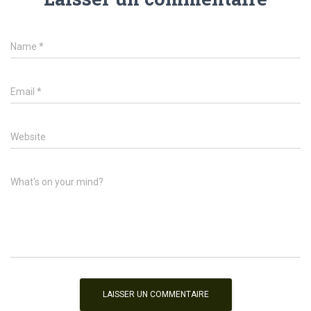
Name
*
Email
*
Website
What's on your mind?