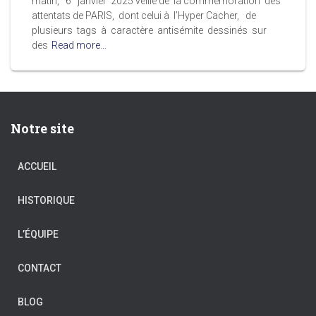
matin, 6 janvier 2025 veille de la commémoration des
attentats de PARIS, dont celui à l’Hyper Cacher, de
plusieurs tags à caractère antisémite dessinés sur
des
Read more…
Notre site
ACCUEIL
HISTORIQUE
L’ÉQUIPE
CONTACT
BLOG