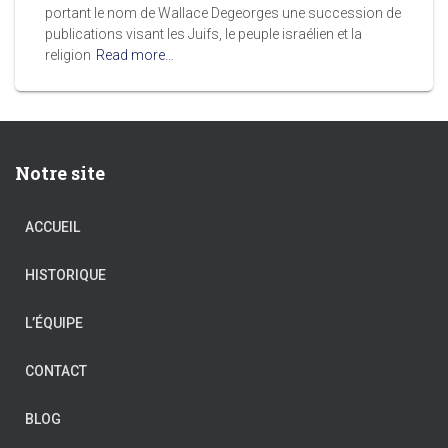
portant le nom de Wallace Degeorges une succession de
publications visant les Juifs, le peuple israélien et la
religion
Read more…
Notre site
ACCUEIL
HISTORIQUE
L’ÉQUIPE
CONTACT
BLOG