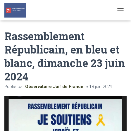
T
O
G
Rassemblement
G
L
E
Républicain, en bleu et
N
A
blanc, dimanche 23 juin
V
I
G
2024
A
T
Publié par
Observatoire Juif de France
le
18 juin 2024
I
O
N