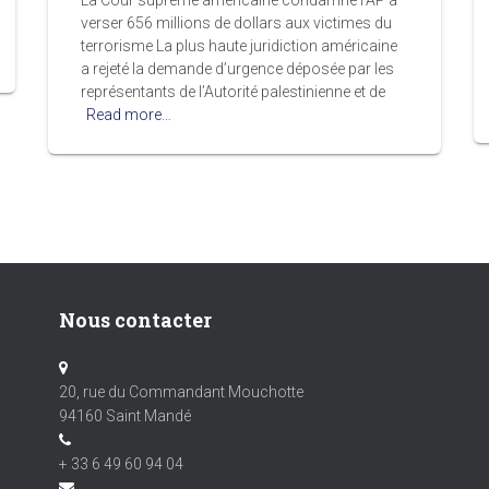
La Cour suprême américaine condamne l’AP à
verser 656 millions de dollars aux victimes du
terrorisme La plus haute juridiction américaine
a rejeté la demande d’urgence déposée par les
représentants de l’Autorité palestinienne et de
Read more…
Nous contacter
20, rue du Commandant Mouchotte
94160 Saint Mandé
+ 33 6 49 60 94 04