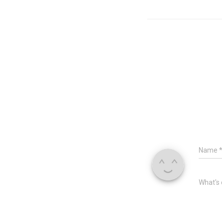
Name
What's 