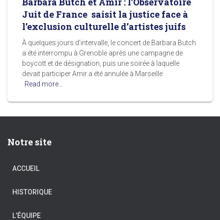
Barbara Butch et Amir : l’Observatoire
Juit de France saisit la justice face à
l’exclusion culturelle d’artistes juifs
À quelques jours d’intervalle, le concert de Barbara Butch
a été interrompu à Grenoble après une campagne de
boycott et de désignation, puis une soirée à laquelle
devait participer Amir a été annulée à Marseille
Read more…
Notre site
ACCUEIL
HISTORIQUE
L’ÉQUIPE