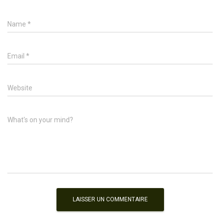
Name
*
Email
*
Website
What's on your mind?