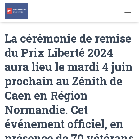
T
O
G
La cérémonie de remise
G
L
E
du Prix Liberté 2024
N
A
aura lieu le mardi 4 juin
V
I
G
prochain au Zénith de
A
T
Caen en Région
I
O
N
Normandie. Cet
événement officiel, en
présence de 70 vétérans