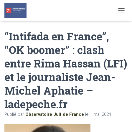
T
O
G
“Intifada en France”,
G
L
E
“OK boomer” : clash
N
A
entre Rima Hassan (LFI)
V
I
G
et le journaliste Jean-
A
T
Michel Aphatie –
I
O
N
ladepeche.fr
Publié par
Observatoire Juif de France
le
1 mai 2024