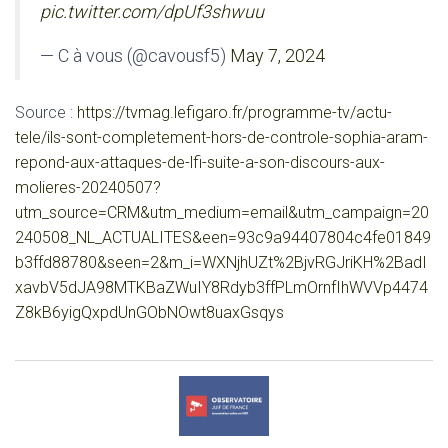
pic.twitter.com/dpUf3shwuu
— C à vous (@cavousf5)
May 7, 2024
Source :
https://tvmag.lefigaro.fr/programme-tv/actu-
tele/ils-sont-completement-hors-de-controle-sophia-aram-
repond-aux-attaques-de-lfi-suite-a-son-discours-aux-
molieres-20240507?
utm_source=CRM&utm_medium=email&utm_campaign=20
240508_NL_ACTUALITES&een=93c9a94407804c4fe01849
b3ffd88780&seen=2&m_i=WXNjhUZt%2BjvRGJriKH%2BadI
xavbV5dJA98MTKBaZWuIY8Rdyb3ffPLmOrnfIhWVVp4474
Z8kB6yigQxpdUnGObNOwt8uaxGsqys