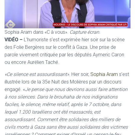
Sophia Aram dans «C à vous».
Capture écran.
VIDÉO –
L’humoriste s’est exprimée hier soir sur la scène
des Folie Bergères sur le conflit à Gaza. Une prise de
parole vivement critiquée par les députés Aymeric Caron
ou encore Aurélien Taché.
«Ce silence est assourdissant»
. Hier soir,
Sophia Aram
s’est
illustrée lors de la 35e Nuit des Molières par un discours
engagé. «
Je pense que nous devrions aussi faire attention
à nos silences. Dans le brouhaha de nos indignations
faciles, le silence, même relatif, après le 7 octobre, dans
lequel 1.200 Israéliens ont été massacrés, est
assourdissant. Comment être solidaires des milliers de
civils morts à Gaza sans être aussi solidaires des victimes
israéliennes ? Comment exiger d’Israël un cessez-le-feu