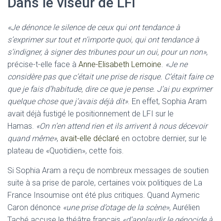
Dans le viseur de LFI
«Je dénonce le silence de ceux qui ont tendance à
s’exprimer sur tout et n’importe quoi, qui ont tendance à
s’indigner, à signer des tribunes pour un oui, pour un non»
,
précise-t-elle face à
Anne-Elisabeth Lemoine
.
«Je ne
considère pas que c’était une prise de risque. C’était faire ce
que je fais d’habitude, dire ce que je pense. J’ai pu exprimer
quelque chose que j’avais déjà dit»
. En effet, Sophia Aram
avait déjà fustigé le positionnement de LFI sur le
Hamas.
«On n’en attend rien et ils arrivent à nous décevoir
quand même»
,
avait-elle déclaré
en octobre dernier, sur le
plateau de «Quotidien», cette fois.
Si Sophia Aram a reçu de nombreux messages de soutien
suite à sa prise de parole, certaines voix politiques de La
France Insoumise ont été plus critiques. Quand Aymeric
Caron dénonce
«une prise d’otage de la scène»,
Aurélien
Taché accuse le théâtre français
«d’applaudir le génocide à