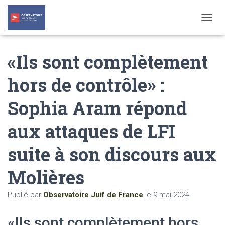
T
O
G
«Ils sont complètement
G
L
E
hors de contrôle» :
N
A
Sophia Aram répond
V
I
G
aux attaques de LFI
A
T
suite à son discours aux
I
O
N
Molières
Publié par
Observatoire Juif de France
le
9 mai 2024
«Ils sont complètement hors