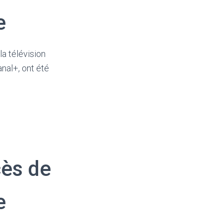
e
a télévision
nal+, ont été
cès de
e