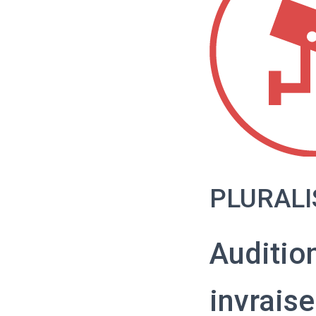
PLURALI
Auditio
invrais