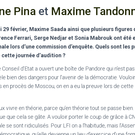
ine Pina
et
Maxime Tandonn
di 29 février, Maxime Saada ainsi que plusieurs figure
rence Ferrari, Serge Nedjar et Sonia Mabrouk ont été 
nale lors d’une commission d’enquête. Quels sont les p
cette journée d’audition ?
 Conseil d’Etat a ouvert une boîte de Pandore qui n’est pa
le bien des dangers pour l’avenir de la démocratie. Vouloir 
rs en procès de Moscou, on en a eu la preuve lors de cett
eux vivre en théorie, parce qu’en théorie tout se passe bien
ue que cela se gâte. A vouloir porter le coup de grâce à C
e se sont ridiculisés. Pour LFI on a l’habitude, mais l’Ass
mocratique, qu’elle devienne un lieu d’exercice d’une form