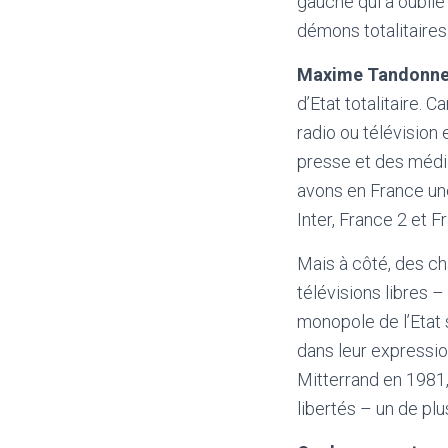
gauche qui a oublié
démons totalitaires
Maxime Tandonnet
d’Etat totalitaire. 
radio ou télévision
presse et des média
avons en France une
Inter, France 2 et F
Mais à côté, des ch
télévisions libres –
monopole de l’Etat 
dans leur expression
Mitterrand en 1981,
libertés – un de plu