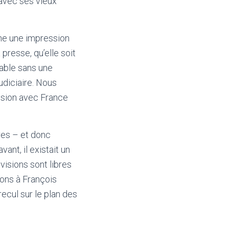
 avec ses vieux
ne une impression
 presse, qu’elle soit
vable sans une
udiciaire. Nous
vision avec France
bres – et donc
ant, il existait un
visions sont libres
vons à François
ecul sur le plan des