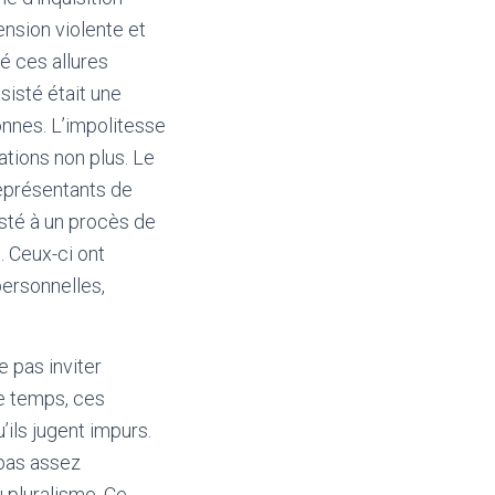
ension violente et
né ces allures
ssisté était une
nnes. L’impolitesse
ations non plus. Le
représentants de
sté à un procès de
. Ceux-ci ont
personnelles,
 pas inviter
e temps, ces
ils jugent impurs.
 pas assez
u pluralisme. Ce