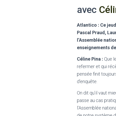
avec
Cél
Atlantico : Ce jeu
Pascal Praud, Lau
l’Assemblée natio
enseignements de 
Céline Pina :
Que le
refermer et qui récè
pensée finit toujou
d’enquête.
On dit qu’il vaut mi
passe au cas pratiq
l’Assemblée national
de notre système dé