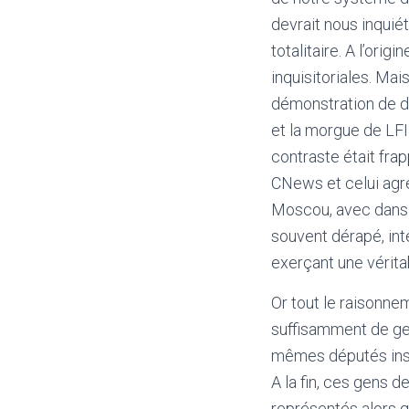
devrait nous inquiét
totalitaire. A l’ori
inquisitoriales. Mai
démonstration de d
et la morgue de LFI
contraste était fra
CNews et celui agre
Moscou, avec dans l
souvent dérapé, int
exerçant une vérita
Or tout le raisonne
suffisamment de ge
mêmes députés insou
A la fin, ces gens 
représentés alors qu