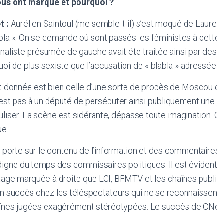
us ont marqué et pourquoi ?
 :
Aurélien Saintoul (me semble-t-il) s’est moqué de Laure
abla ». On se demande où sont passés les féministes à cett
rnaliste présumée de gauche avait été traitée ainsi par de
oi de plus sexiste que l’accusation de « blabla » adressée 
st donnée est bien celle d’une sorte de procès de Moscou 
est pas à un député de persécuter ainsi publiquement une 
culiser. La scène est sidérante, dépasse toute imagination. 
ue.
 porte sur le contenu de l’information et des commentaires
igne du temps des commissaires politiques. Il est évident 
tage marquée à droite que LCI, BFMTV et les chaînes publi
un succès chez les téléspectateurs qui ne se reconnaisse
aînes jugées exagérément stéréotypées. Le succès de CNe