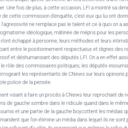
er. Une fois de plus, à cette occasion, LFI a montré sa dim
gine de cette commission d’enquête, c’est eux qui lui ont don
s l’agressivité ne remplace pas le talent et ce à quoi on a a
ogmatisme idéologique, mâtinée de mépris pour les perso
 n’ont échappé à personne, leurs méthodes et leurs intimid
ppant entre le positionnement respectueux et dignes des 
ssif et déshumanisant des députés LFI. On a en effet assi
e rôle des commissaires politiques, les députés insoumis
errogeant les représentants de CNews sur leurs opinions 
ble police de la pensée.
ment visant à faire un procès à CNews leur reprochant de ne
ns de gauche sombre dans le ridicule quand dans le mêm
mis et une partie de la gauche boycottent les médias qu’
demandent que l’on élimine un média dans lequel ils ne sont
’en refusant d’y aller, ils organisent eux-mêmes le refus d