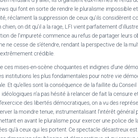
ws qui font en sorte de rendre le pluralisme impossible et
ité, réclament la suppression de ceux qu’ils considèrent
chien, on dit qu’il a la rage, LFI vient parfaitement d’illustr
tion de l’impureté commence au refus de partager leurs o
ime ne cesse de s’étendre, rendant la perspective de la mul
extrêmement crédible.
e ces mises-en-scène choquantes et indignes d’une démocr
 institutions les plus fondamentales pour notre vie démo
e. Et qu’elles sont la conséquence de la faillite du Conseil 
déologiques n’a pas hésité à relancer de fait la censure et 
d’exercice des libertés démocratiques, on a vu des représe
ver la moindre tenue, instrumentalisant l’intérêt général p
 mettant en avant le pluralisme pour exercer une police de l
ées qu’à ceux qui les portent. Ce spectacle désastreux est