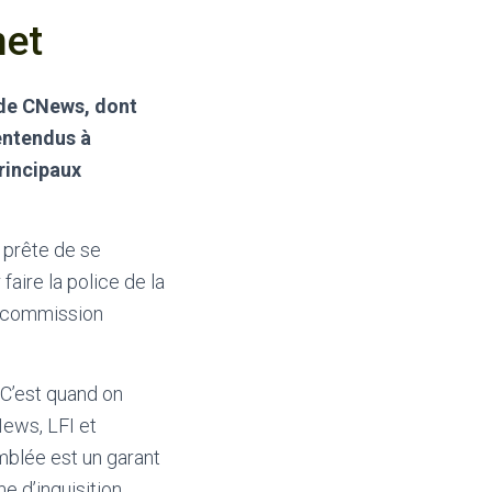
et
s de CNews, dont
entendus à
rincipaux
s prête de se
faire la police de la
e commission
. C’est quand on
News, LFI et
emblée est un garant
e d’inquisition