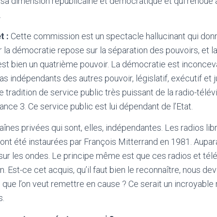
 sa dimension républicaine et démocratique et qui renoue
.
 :
Cette commission est un spectacle hallucinant qui don
Car la démocratie repose sur la séparation des pouvoirs, et la
 est bien un quatrième pouvoir. La démocratie est inconce
s indépendants des autres pouvoir, législatif, exécutif et j
 tradition de service public très puissant de la radio-télé
rance 3. Ce service public est lui dépendant de l’Etat.
aînes privées qui sont, elles, indépendantes. Les radios li
 ont été instaurées par François Mitterrand en 1981. Auparav
sur les ondes. Le principe même est que ces radios et télé
. Est-ce cet acquis, qu’il faut bien le reconnaître, nous de
 que l’on veut remettre en cause ? Ce serait un incroyable r
s.