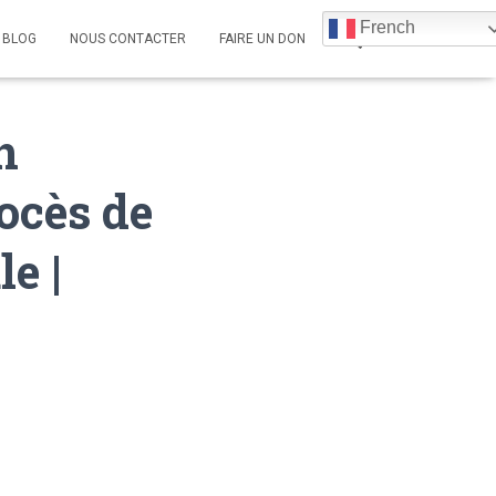
French
BLOG
NOUS CONTACTER
FAIRE UN DON
n
ocès de
e |