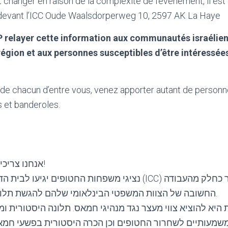
t changer en raison de la complexité de l’événement, il es
 devant l’ICC Oude Waalsdorperweg 10, 2597 AK La Haye
 relayer cette information aux communautés israélien
égion et aux personnes susceptibles d’être intéressée
de chacun d’entre vous, venez apporter autant de personn
 et banderoles.
אנחנו צריכים כל אחד ואחד מכם!
נציגי משפחות החטופים  (ICC) ב האג ב-14 בפברואר כחלק מהעבודה
החשובה של הצוות המשפטי הבינלאומי שלהם להגשת תלונה נגד מנהיגי חמאס.
היא להוציא צווי מעצר נגד מנהיגי חמאס. תלונה היסטורית ו
משמעותיים לשחרור החטופים וכן הכרה היסטורית בפשעי חמאס