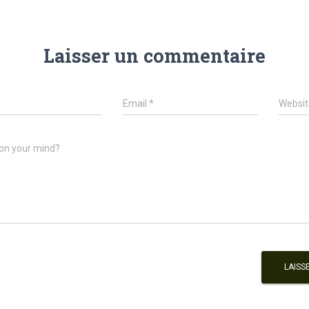
Laisser un commentaire
*
Email
*
Websit
on your mind?