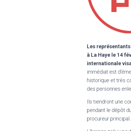
Les représentants 
à La Haye le 14 fé
internationale vis
immédiat est d’émet
historique et très c
des personnes enle
Ils tiendront une c
pendant le dépôt du
procureur principal.