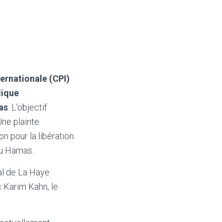
ternationale (CPI)
dique
as
. L’objectif
Une plainte
n pour la libération
du Hamas.
nal de La Haye
c Karim Kahn, le