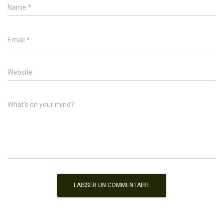
Name
*
Email
*
Website
What's on your mind?