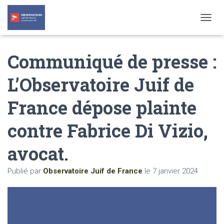
T
O
G
Communiqué de presse :
G
L
E
L’Observatoire Juif de
N
A
France dépose plainte
V
I
G
contre Fabrice Di Vizio,
A
T
avocat.
I
O
N
Publié par
Observatoire Juif de France
le
7 janvier 2024