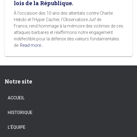
lois de la République.
À l’occasion des 10 ans des attentats contre Charlie
Hebdo et l’Hyper Cacher, l’Observatoire Juif de
France, rend hommage à la mémoire des victimes de ces
attaques barbares et réaffirmons notre engagement
indéfectible pour la défense des valeurs fondamentales
de
Read more…
Notre site
ACCUEIL
HISTORIQUE
L’ÉQUIPE