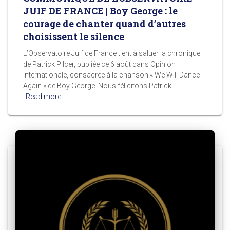
JUIF DE FRANCE | Boy George : le
courage de chanter quand d’autres
choisissent le silence
L’Observatoire Juif de France tient à saluer la chronique
de Patrick Pilcer, publiée ce 6 août dans Opinion
Internationale, consacrée à la chanson « We Will Dance
Again » de Boy George. Nous félicitons Patrick
Read more…