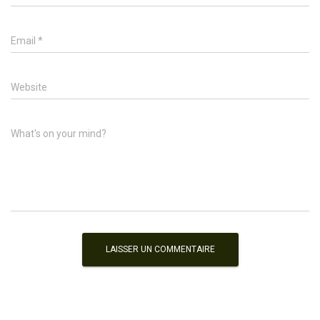
Email
*
Website
What's on your mind?