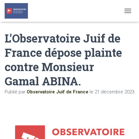
T
O
G
L’Observatoire Juif de
G
L
E
France dépose plainte
N
A
contre Monsieur
V
I
G
Gamal ABINA.
A
T
Publié par
Observatoire Juif de France
le
21 décembre 2023
I
O
N