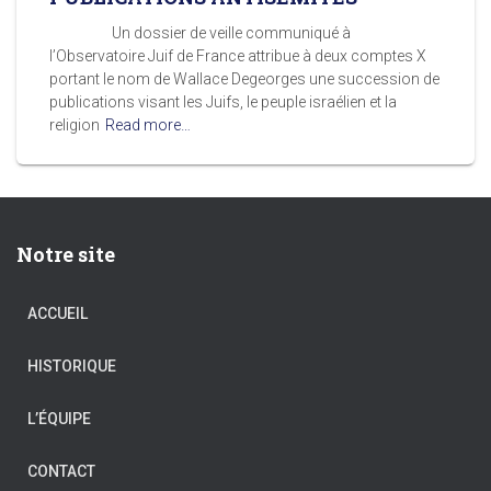
Un dossier de veille communiqué à
l’Observatoire Juif de France attribue à deux comptes X
portant le nom de Wallace Degeorges une succession de
publications visant les Juifs, le peuple israélien et la
religion
Read more…
Notre site
ACCUEIL
HISTORIQUE
L’ÉQUIPE
CONTACT