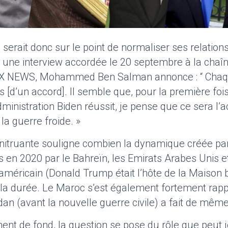
 serait donc sur le point de normaliser ses relatio
s une interview accordée le 20 septembre à la chaî
OX NEWS, Mohammed Ben Salman annonce : “ Chaqu
[d’un accord]. Il semble que, pour la première fois, i
administration Biden réussit, je pense que ce sera l’
la guerre froide. »
nitruante souligne combien la dynamique créée pa
en 2020 par le Bahreïn, les Emirats Arabes Unis et l
américain (Donald Trump était l’hôte de la Maison 
 la durée. Le Maroc s’est également fortement rapp
an (avant la nouvelle guerre civile) a fait de même
t de fond, la question se pose du rôle que peut j