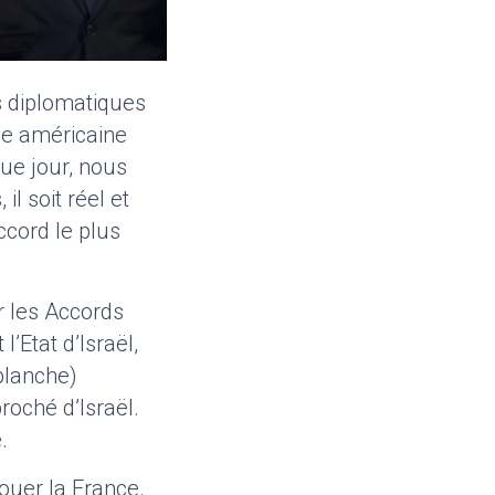
ns diplomatiques
ne américaine
e jour, nous
l soit réel et
accord le plus
r les Accords
’Etat d’Israël,
blanche)
roché d’Israël.
.
ouer la France.