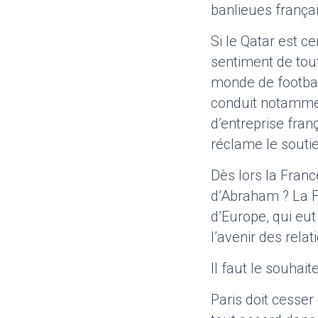
banlieues frança
Si le Qatar est 
sentiment de tou
monde de football
conduit notamment
d’entreprise fran
réclame le soutie
Dès lors la Fran
d’Abraham ? La 
d’Europe, qui eu
l’avenir des rel
Il faut le souhai
Paris doit cesser