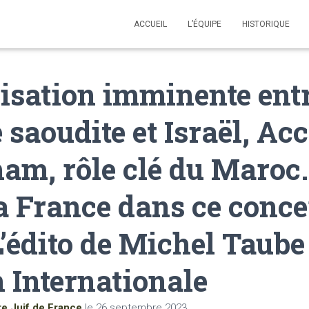
ACCUEIL
L’ÉQUIPE
HISTORIQUE
isation imminente ent
e saoudite et Israël, Ac
am, rôle clé du Maroc
la France dans ce conce
L’édito de Michel Taube
 Internationale
re Juif de France
le
26 septembre 2023