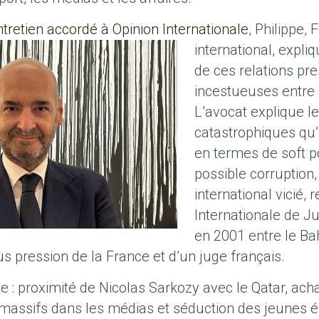
tretien accordé à Opinion Internationale
, Philippe, 
international, expli
de ces relations pr
incestueuses entre 
L’avocat explique le
catastrophiques qu’
en termes de soft p
possible corruption,
international vicié, 
Internationale de J
en 2001 entre le Bah
s pression de la France et d’un juge français.
te : proximité de Nicolas Sarkozy avec le Qatar, ach
massifs dans les médias et séduction des jeunes él