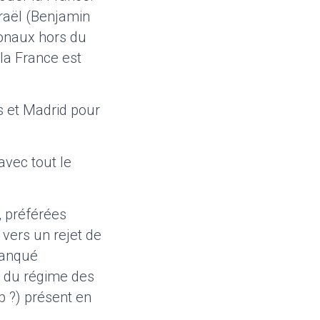
sraël (Benjamin
ionaux hors du
 la France est
s et Madrid pour
avec tout le
, préférées
 vers un rejet de
manqué
n du régime des
p ?) présent en