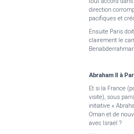
tout accord dans l
direction corromp
pacifiques et cré
Ensuite Paris doi
clairement le ca
Benabderrahmane) 
Abraham II à Par
Et si la France 
visite), sous par
initiative « Abrah
Oman et de nouve
avec Israël ?