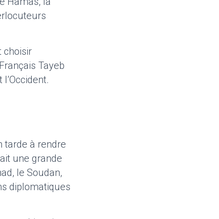
 le Hamas, la
erlocuteurs
 choisir
 Français Tayeb
t l’Occident.
 tarde à rendre
çait une grande
chad, le Soudan,
ns diplomatiques