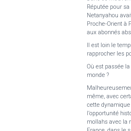
Réputée pour sa p
Netanyahou avait
Proche-Orient à P
aux abonnés abse
Il est loin le te
rapprocher les po
Où est passée la 
monde ?
Malheureusement,
même, avec certai
cette dynamique 
l’opportunité hi
mollahs avec la r
France, dans le s