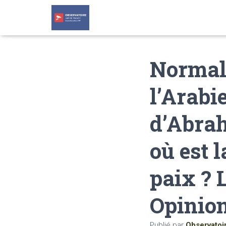
Normal
l’Arabi
d’Abrah
où est 
paix ? 
Opinion
Publié par
Observatoi