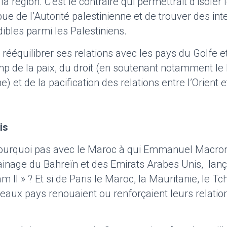
a région. C’est le contraire qui permettrait d’isoler
ue de l’Autorité palestinienne et de trouver des int
dibles parmi les Palestiniens.
t rééquilibrer ses relations avec les pays du Golfe et
mp de la paix, du droit (en soutenant notamment le
et de la pacification des relations entre l’Orient e
is
(pourquoi pas avec le Maroc à qui Emmanuel Macron
rainage du Bahreïn et des Emirats Arabes Unis, lan
am II » ? Et si de Paris le Maroc, la Mauritanie, le T
aux pays renouaient ou renforçaient leurs relatio