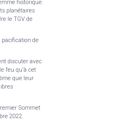
emme historique.
ts planétaires
dre le TGV de
a pacification de
ent discuter avec
e feu qu’à cet
time que leur
libres
e premier Sommet
mbre 2022.