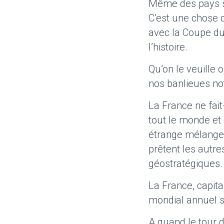
Même des pays st
C’est une chose 
avec la Coupe du
l’histoire.
Qu’on le veuille o
nos banlieues n
La France ne fait
tout le monde et
étrange mélange 
prêtent les autre
géostratégiques.
La France, capit
mondial annuel 
A quand le tour d