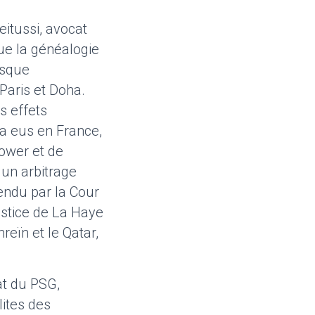
Feitussi, avocat
que la généalogie
esque
Paris et Doha.
s effets
a eus en France,
ower et de
 un arbitrage
rendu par la Cour
ustice de La Haye
reïn et le Qatar,
at du PSG,
ites des