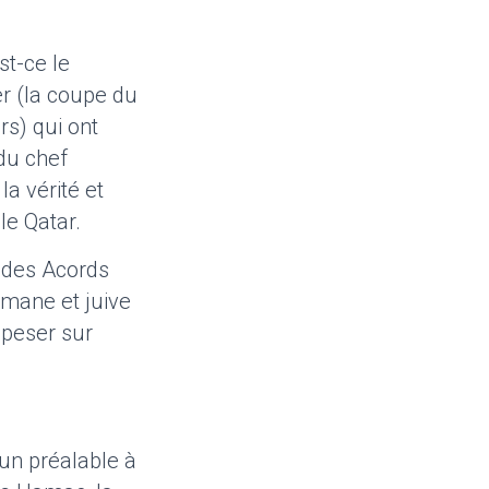
st-ce le
r (la coupe du
rs) qui ont
 du chef
a vérité et
le Qatar.
t des Acords
mane et juive
 peser sur
 un préalable à