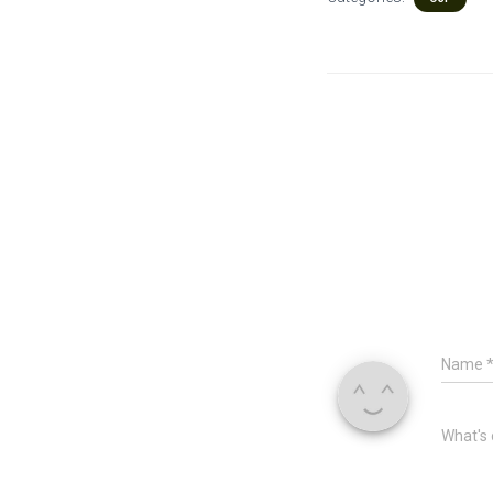
Name
What's 