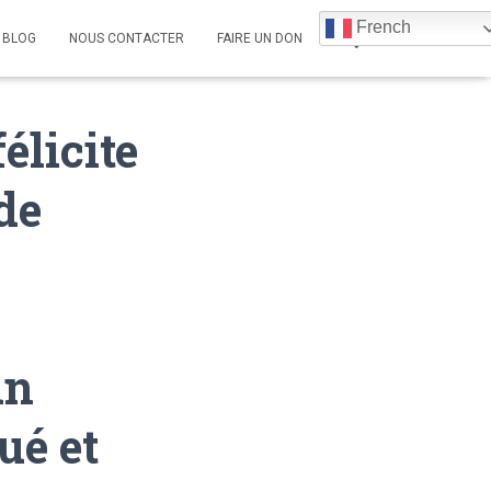
French
BLOG
NOUS CONTACTER
FAIRE UN DON
élicite
de
un
ué et