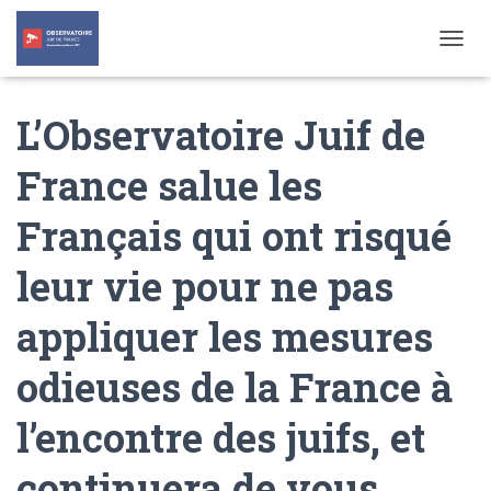
T
O
G
L’Observatoire Juif de
G
L
E
France salue les
N
A
Français qui ont risqué
V
I
G
leur vie pour ne pas
A
T
appliquer les mesures
I
O
N
odieuses de la France à
l’encontre des juifs, et
continuera de vous