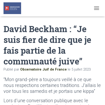
T
O
G
David Beckham : “Je
G
L
E
suis fier de dire que je
N
A
fais partie de la
V
I
G
communauté juive”
A
T
Publié par
Observatoire Juif de France
le
5 juillet 2023
I
O
“Mon grand-père a toujours veillé à ce que
N
nous respections certaines traditions. J’allais le
voir tous les samedis et je portais une kippa”
Lors d’une conversation publique avec le