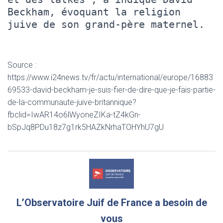
Beckham, évoquant la religion
juive de son grand-père maternel.
Source :
https://www.i24news.tv/fr/actu/international/europe/16883
69533-david-beckham-je-suis-fier-de-dire-que-je-fais-partie-
de-la-communaute-juive-britannique?
fbclid=IwAR14o6lWyoneZIKa-tZ4kGn-
bSpJq8PDu18z7g1rk5HAZkNrhaTOHYhU7gU
L’Observatoire Juif de France a besoin de
vous