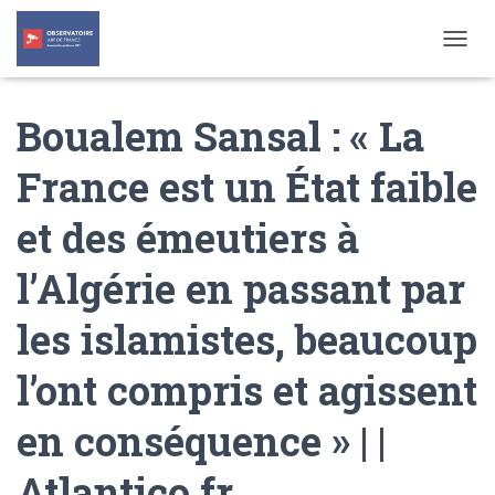
T
O
G
Boualem Sansal : « La
G
L
E
France est un État faible
N
A
et des émeutiers à
V
I
G
l’Algérie en passant par
A
T
les islamistes, beaucoup
I
O
N
l’ont compris et agissent
en conséquence » | |
Atlantico.fr