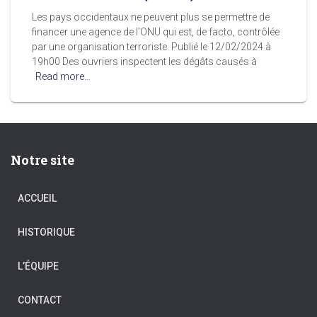
Les pays occidentaux ne peuvent plus se permettre de
financer une agence de l’ONU qui est, de facto, contrôlée
par une organisation terroriste. Publié le 12/02/2024 à
19h00 Des ouvriers inspectent les dégâts causés à
Read more…
Notre site
ACCUEIL
HISTORIQUE
L’ÉQUIPE
CONTACT