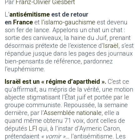
Par
Franz-Olivier Giesbert
L’
antisémitisme
est de retour
en
France
et
l’islamo-gauchisme
est devenu
son fer de lance. Appelons un chat un chat :
sortie des caniveaux, la haine du Juif, prenant
désormais prétexte de l’existence d’
Israël
, s’est
répandue jusque dans les pages des journaux
bien-pensants de référence, pardonnez
l’euphémisme.
Israël est un « régime d’apartheid »
.
C’est ce
qu’affirmait, au mépris de la vérité, une motion
abjecte stigmatisant l’État juif et portée par le
groupe communiste. Repoussée, la semaine
dernière, par l’
Assemblée nationale
, elle a
quand même obtenu 71 voix, dont celles de
députés
LFI
qui, à l’instar d’Aymeric Caron,
prétendaient
« vomir »…
l’antisémitisme. Les