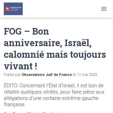
T
O
G
FOG – Bon
G
L
E
anniversaire, Israël,
N
A
calomnié mais toujours
V
I
G
vivant !
A
T
Publié par
Observatoire Juif de France
le
11 mai 2023
I
O
ÉDITO. Concernant l’État d’Israël, il est bon de
N
rétablir quelques vérités, pour faire pièce aux
allégations d’une certaine extrême gauche
française.