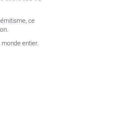
sémitisme, ce
tion.
 monde entier.