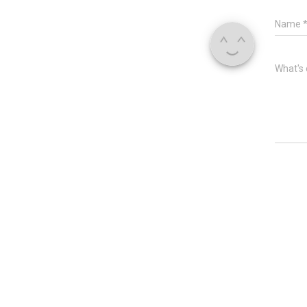
Name
What's 