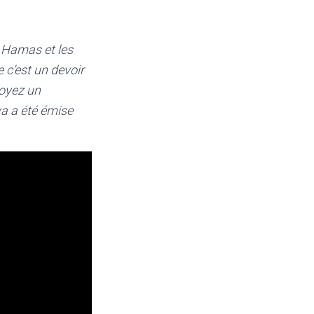
u Hamas et les
 c’est un devoir
Soyez un
wa a été émise