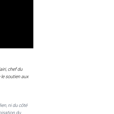
iri, chef du
e le soutien aux
en, ni du côté
anisation du