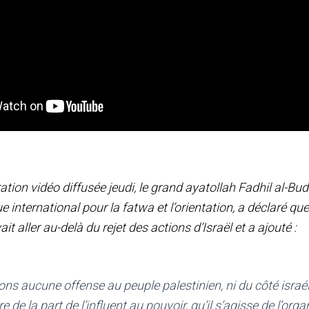
tion vidéo diffusée jeudi, le grand ayatollah Fadhil al-Buda
e international pour la fatwa et l’orientation, a déclaré qu
it aller au-delà du rejet des actions d’Israël et a ajouté :
ns aucune offense au peuple palestinien, ni du côté israéli
re de la part de l’influent au pouvoir, qu’il s’agisse de l’org