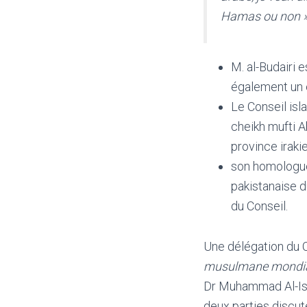
Hamas ou non »
M. al-Budairi e
également un é
Le Conseil isl
cheikh mufti A
province iraki
son homologue
pakistanaise d
du Conseil.
Une délégation du Co
musulmane mondia
Dr Muhammad Al-Iss
deux parties discut