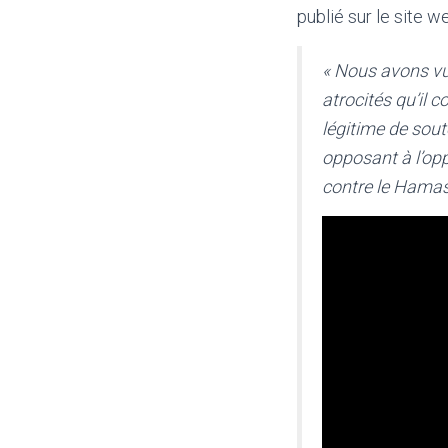
publié sur le site w
« Nous avons vu
atrocités qu’il
légitime de soute
opposant à l’opp
contre le Hamas