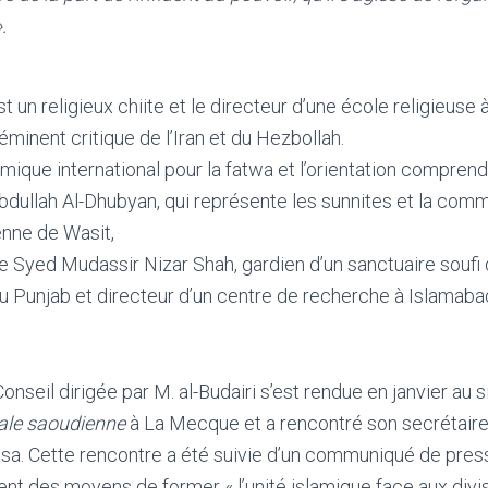
.
st un religieux chiite et le directeur d’une école religieuse à
minent critique de l’Iran et du Hezbollah.
amique international pour la fatwa et l’orientation compren
bdullah Al-Dhubyan, qui représente les sunnites et la com
enne de Wasit,
 Syed Mudassir Nizar Shah, gardien d’un sanctuaire soufi 
u Punjab et directeur d’un centre de recherche à Islamabad
nseil dirigée par M. al-Budairi s’est rendue en janvier au 
le saoudienne
à La Mecque et a rencontré son secrétaire 
a. Cette rencontre a été suivie d’un communiqué de press
ent des moyens de former « l’unité islamique face aux divi