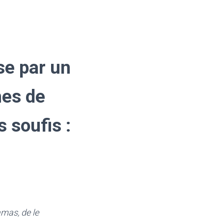
se par un
hes de
s soufis :
i
amas, de le