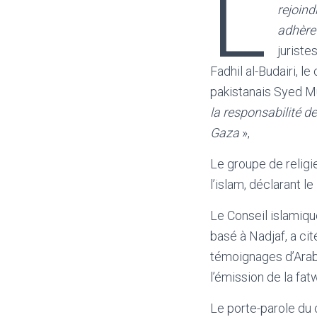
L
rejoind
adhère
jurist
Fadhil al-Budairi, l
pakistanais Syed Mu
la responsabilité de
Gaza
»,
Le groupe de relig
l’islam, déclarant le
Le Conseil islamique
basé à Nadjaf, a ci
témoignages d’Arabe
l’émission de la fat
Le porte-parole du 