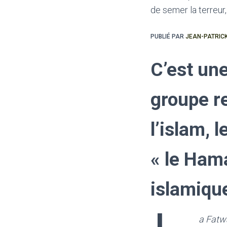
PUBLIÉ PAR
JEAN-PATRIC
C’est un
groupe r
l’islam, l
« le Hama
islamique
a Fatwa