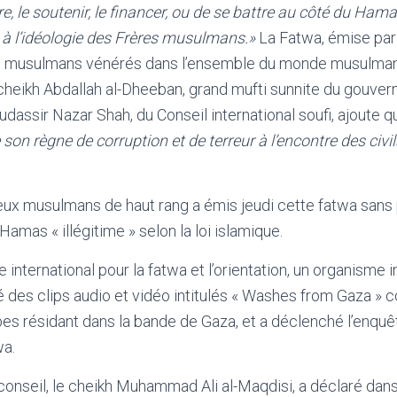
re, le soutenir, le financer, ou de se battre au côté du Ham
 à l’idéologie des Frères musulmans.»
La Fatwa, émise par
es musulmans vénérés dans l’ensemble du monde musulman, 
e cheikh Abdallah al-Dheeban, grand mufti sunnite du gouvern
dassir Nazar Shah, du Conseil international soufi, ajoute q
 son règne de corruption et de terreur à l’encontre des civi
ieux musulmans de haut rang a émis jeudi cette fatwa san
 Hamas « illégitime » selon la loi islamique.
 international pour la fatwa et l’orientation, un organisme
té des clips audio et vidéo intitulés « Washes from Gaza » 
s résidant dans la bande de Gaza, et a déclenché l’enquêt
wa.
conseil, le cheikh Muhammad Ali al-Maqdisi, a déclaré dan