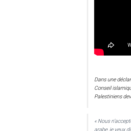
Dans une déclara
Conseil islamiqu
Palestiniens deva
« Nous n’accepto
arabe, je veux di