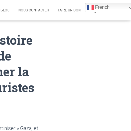
French
BLOG
NOUS CONTACTER
FAIRE UN DON
stoire
de
mer la
uristes