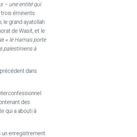
as – une entité qui
 trois éminents
le grand ayatollah
orat de Wasit, et le
ue «
le Hamas porte
ls palestiniens à
s précédent dans
 interconfessionnel
contenant des
e qui a abouti à
s un enregistrement