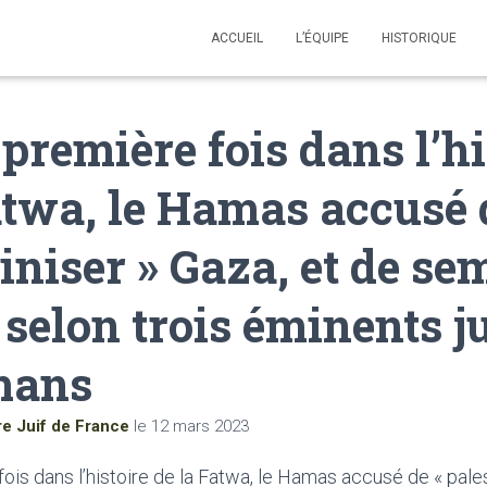
ACCUEIL
L’ÉQUIPE
HISTORIQUE
 première fois dans l’hi
atwa, le Hamas accusé 
iniser » Gaza, et de se
 selon trois éminents j
mans
re Juif de France
le
12 mars 2023