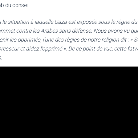
eb du conseil :
 la situation à laquelle Gaza est exposée sous le règne d
 commet contre les Arabes sans défense. Nous avons vu que
nir les opprimés, l’une des règles de notre religion dit : « 
resseur et aidez l’opprimé ». De ce point de vue, cette fat
.