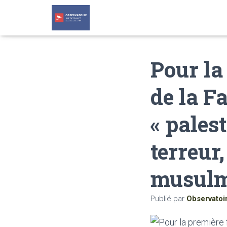
Pour la
de la F
« palest
terreur,
musul
Publié par
Observatoi