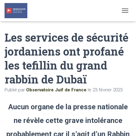
T
O
G
Les services de sécurité
G
L
E
jordaniens ont profané
N
A
les tefillin du grand
V
I
G
rabbin de Dubaï
A
T
Publié par
Observatoire Juif de France
le
23 février 2023
I
O
N
Aucun organe de la presse nationale
ne révèle cette grave intolérance
probablement car il s’agit d’un Rabbin