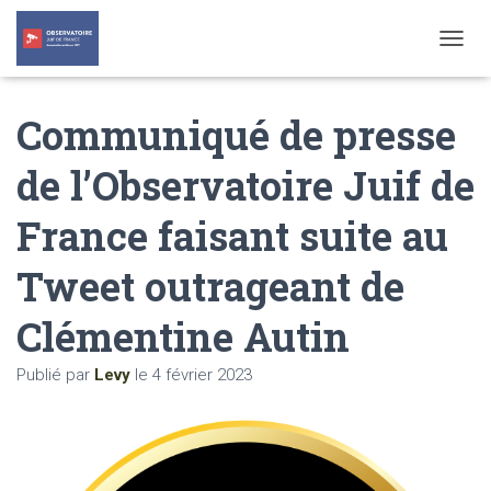
T
O
G
Communiqué de presse
G
L
E
de l’Observatoire Juif de
N
A
France faisant suite au
V
I
G
Tweet outrageant de
A
T
Clémentine Autin
I
O
N
Publié par
Levy
le
4 février 2023