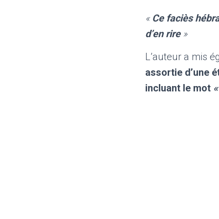
«
Ce faciès hébr
d’en rire
»
L’auteur a mis é
assortie d’une é
incluant le mot
«