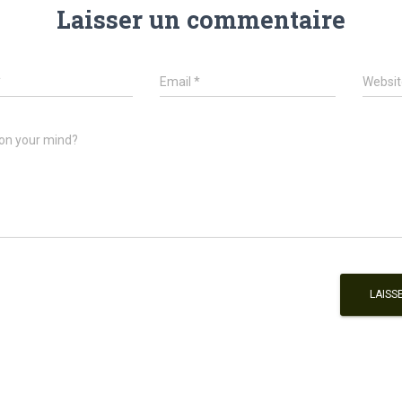
Laisser un commentaire
*
Email
*
Websit
on your mind?