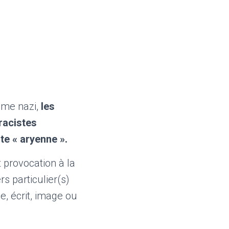
isme nazi,
les
racistes
te « aryenne ».
t provocation à la
rs particulier(s)
le, écrit, image ou