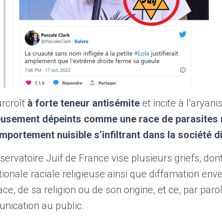
urcroît
à forte teneur antisémite
et incite à l’aryan
dieusement dépeints comme une race de parasites 
mportement nuisible s’infiltrant dans la société di
bservatoire Juif de France vise plusieurs griefs, don
tionale raciale religieuse ainsi que diffamation enve
ce, de sa religion ou de son origine, et ce, par paro
ication au public.