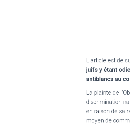
L’article est de s
juifs y étant o
antiblancs au co
La plainte de l’O
discrimination na
en raison de sa ra
moyen de commun