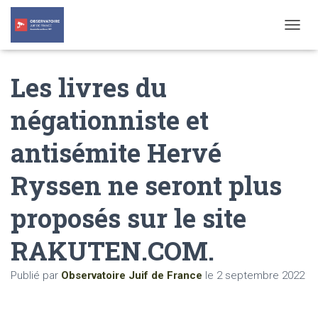
T
O
G
Les livres du
G
L
E
négationniste et
N
A
antisémite Hervé
V
I
G
Ryssen ne seront plus
A
T
proposés sur le site
I
O
N
RAKUTEN.COM.
Publié par
Observatoire Juif de France
le
2 septembre 2022