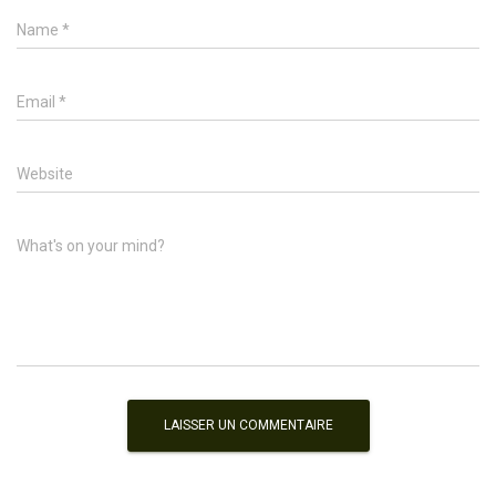
Name
*
Email
*
Website
What's on your mind?