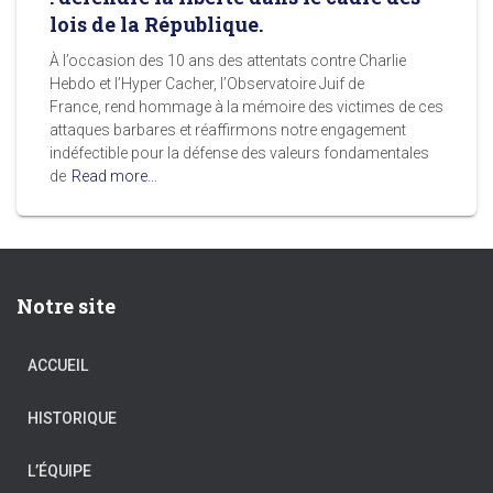
lois de la République.
À l’occasion des 10 ans des attentats contre Charlie
Hebdo et l’Hyper Cacher, l’Observatoire Juif de
France, rend hommage à la mémoire des victimes de ces
attaques barbares et réaffirmons notre engagement
indéfectible pour la défense des valeurs fondamentales
de
Read more…
Notre site
ACCUEIL
HISTORIQUE
L’ÉQUIPE