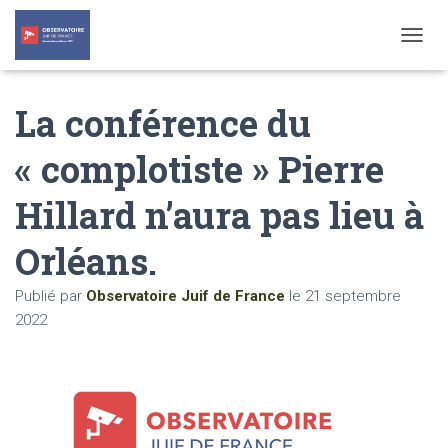
T
O
G
La conférence du
G
L
E
« complotiste » Pierre
N
A
Hillard n’aura pas lieu à
V
I
G
Orléans.
A
T
Publié par
Observatoire Juif de France
le
21 septembre
I
O
2022
N