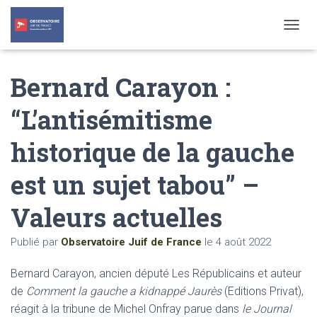
T
O
G
Bernard Carayon :
G
L
E
“L’antisémitisme
N
A
historique de la gauche
V
I
G
est un sujet tabou” –
A
T
Valeurs actuelles
I
O
N
Publié par
Observatoire Juif de France
le
4 août 2022
Bernard Carayon, ancien député Les Républicains et auteur
de
Comment la gauche a kidnappé Jaurès
(Editions Privat),
réagit à la tribune de Michel Onfray parue dans
le Journal