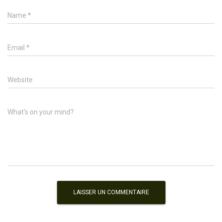
Name
*
Email
*
Website
What's on your mind?