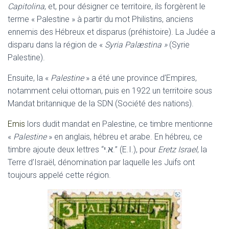
Capitolina
, et, pour désigner ce territoire, ils forgèrent le
terme « Palestine » à partir du mot Philistins, anciens
ennemis des Hébreux et disparus (préhistoire). La Judée a
disparu dans la région de «
Syria Palæstina »
(Syrie
Palestine).
Ensuite, la «
Palestine
» a été une province d’Empires,
notamment celui ottoman, puis en 1922 un territoire sous
Mandat britannique de la SDN (Société des nations).
Emis
lors dudit mandat en Palestine, ce timbre mentionne
«
Palestine
» en anglais, hébreu et arabe. En hébreu, ce
timbre ajoute deux lettres “א.י.” (E.I.), pour
Eretz Israel
, la
Terre d’Israël, dénomination par laquelle les Juifs ont
toujours appelé cette région.