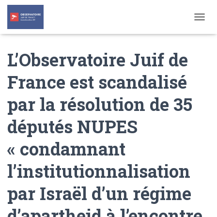
T
O
G
L’Observatoire Juif de
G
L
E
France est scandalisé
N
A
par la résolution de 35
V
I
G
députés NUPES
A
T
« condamnant
I
O
N
l’institutionnalisation
par Israël d’un régime
d’apartheid à l’encontre