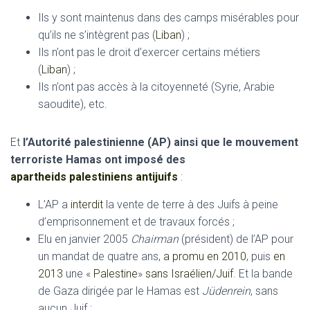
Ils y sont maintenus dans des camps misérables pour
qu’ils ne s’intègrent pas (
Liban
) ;
Ils n’ont pas le droit d’exercer certains métiers
(
Liban
) ;
Ils n’ont pas accès à la citoyenneté (Syrie, Arabie
saoudite), etc.
Et
l’Autorité palestinienne (AP) ainsi que le mouvement
terroriste Hamas ont imposé des
apartheids palestiniens antijuifs
:
L’AP a
interdit
la vente de terre à des Juifs à peine
d’emprisonnement et de travaux forcés ;
Elu en janvier 2005
Chairman
(président) de l’AP pour
un mandat de quatre ans,
a promu
en 2010
, puis
en
2013
une «
Palestine
»
sans Israélien/Juif
. Et la bande
de Gaza dirigée par le Hamas est
Jüdenrein
, sans
aucun Juif ;