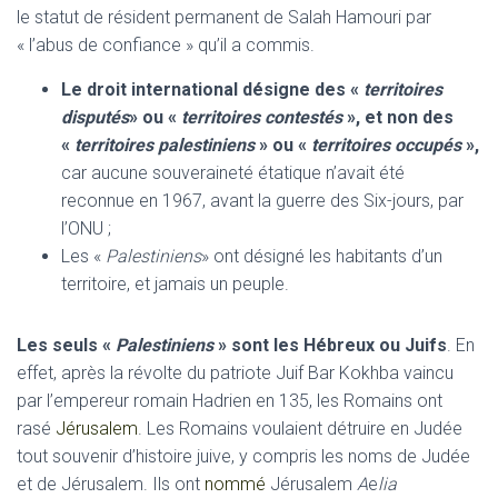
le statut de résident permanent de Salah Hamouri par
« l’abus de confiance » qu’il a commis.
Le droit international désigne des «
territoires
disputés
» ou «
territoires contestés
», et non des
«
territoires palestiniens
» ou «
territoires occupés
»,
car aucune souveraineté étatique n’avait été
reconnue en 1967, avant la guerre des Six-jours, par
l’ONU ;
Les «
Palestiniens
» ont désigné les habitants d’un
territoire, et jamais un peuple.
Les seuls «
Palestiniens
» sont les Hébreux ou Juifs
. En
effet, après la révolte du patriote Juif Bar Kokhba vaincu
par l’empereur romain Hadrien en 135, les Romains ont
rasé
Jérusalem
. Les Romains voulaient détruire en Judée
tout souvenir d’histoire juive, y compris les noms de Judée
et de Jérusalem. Ils ont
nommé
Jérusalem
A
e
lia