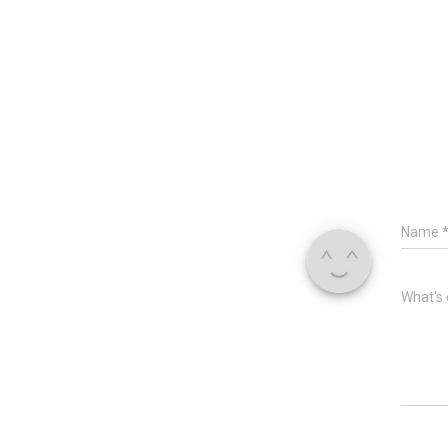
Name
What's 