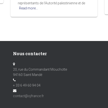
représentants de l’Autorité palestinienne et de
Read more…
Nous contacter
20, rue du Commandant Mouchotte
94160 Saint Mandé
+ 33 6 49 60 94 04
contact@ojfrance.fr