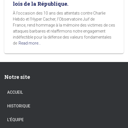
lois de la République.
À l’occasion des 10 ans des attentats contre Charlie
Hebdo et l’Hyper Cacher, l’Observatoire Juif de
France, rend hommage à la mémoire des victimes de ces
attaques barbares et réaffirmons notre engagement
indéfectible pour la défense des valeurs fondamentales
de
Read more…
Notre site
ACCUEIL
HISTORIQUE
L’ÉQUIPE