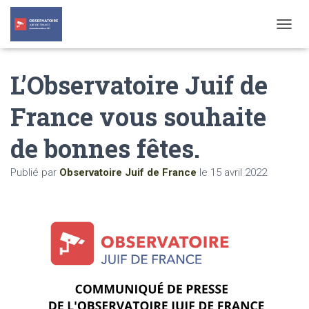
T
O
G
L’Observatoire Juif de
G
L
E
France vous souhaite
N
A
de bonnes fêtes.
V
I
G
Publié par
Observatoire Juif de France
le
15 avril 2022
A
T
I
O
N