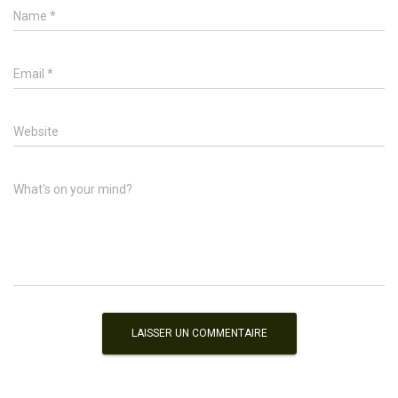
Name
*
Email
*
Website
What's on your mind?