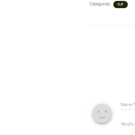
Categories:
OJF
Name
What's 