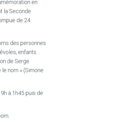
ommémoration en
nt la Seconde
rrompue de 24
 noms des personnes
évoles, enfants…
tion de Serge
ue le nom » (Simone
19h à 1h45 puis de
oom.