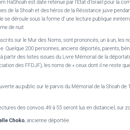
m HaShoah est date retenue par l’État d’Israël pour la c
es de la Shoah et des héros de la Résistance juive penda
le se déroule sous la forme d’ une lecture publique ininte
me de nuit.
scrits sur le Mur des Noms, sont prononcés, un à un, les
e. Quelque 200 personnes, anciens déportés, parents, bén
e, à partir des listes issues du Livre Mémorial de la déporta
ociation des FFDJF), les noms de « ceux dont il ne reste q
verte au public sur le parvis du Mémorial de la Shoah de 
lectures des convois 49 à 55 seront lus en distanciel, sur z
elle Choko
, ancienne déportée.