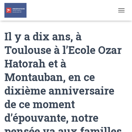
T
O
G
Il y a dix ans, à
G
L
E
Toulouse à l’Ecole Ozar
N
A
Hatorah et à
V
I
G
Montauban, en ce
A
T
dixième anniversaire
I
O
N
de ce moment
d’épouvante, notre
pensée va aux familles