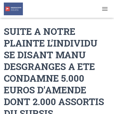
T
O
G
SUITE A NOTRE
G
L
E
PLAINTE L’INDIVIDU
N
A
SE DISANT MANU
V
I
G
DESGRANGES A ETE
A
T
CONDAMNE 5.000
I
O
N
EUROS D’AMENDE
DONT 2.000 ASSORTIS
DU SURSIS