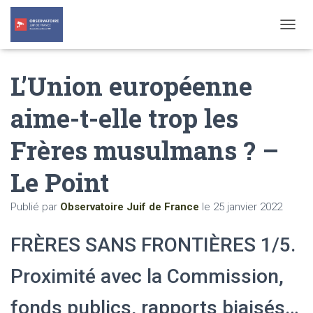
T
O
G
L’Union européenne
G
L
E
aime-t-elle trop les
N
A
Frères musulmans ? –
V
I
G
Le Point
A
T
Publié par
Observatoire Juif de France
le
25 janvier 2022
I
O
N
FRÈRES SANS FRONTIÈRES 1/5.
Proximité avec la Commission,
fonds publics, rapports biaisés…