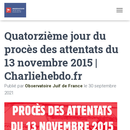
T
O
G
Quatorzième jour du
G
L
E
procès des attentats du
N
A
13 novembre 2015 |
V
I
G
Charliehebdo.fr
A
T
Publié par
Observatoire Juif de France
le
30 septembre
I
O
2021
N