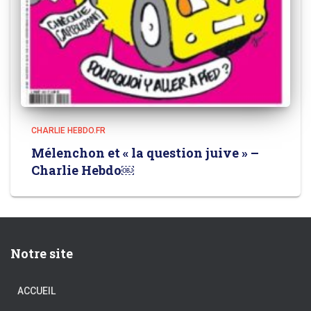
CHARLIE HEBDO.FR
Mélenchon et « la question juive » –
Charlie Hebdo￼
Notre site
ACCUEIL