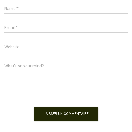
Name
*
Email
*
Website
What's on your mind?