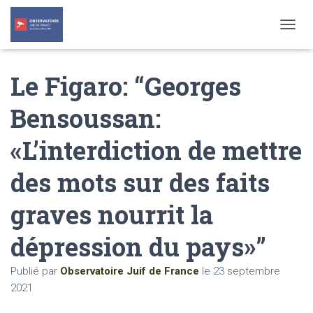
T
O
G
Le Figaro: “Georges
G
L
E
Bensoussan:
N
A
«L’interdiction de mettre
V
I
G
des mots sur des faits
A
T
graves nourrit la
I
O
N
dépression du pays»”
Publié par
Observatoire Juif de France
le
23 septembre
2021