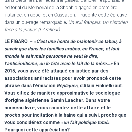
dans certaines banlieues françaises. L’ancien responsable
éditorial du Mémorial de la Shoah a gagné en première
instance, en appel et en Cassation. Il raconte cette épreuve
dans un ouvrage remarquable,
Un exil français
.
Un historien
face à la justice (L’Artilleur)
.
LE FIGARO. –
«C’est une honte de maintenir ce tabou, à
savoir que dans les familles arabes, en France, et tout
monde le sait mais personne ne veut le dire,
l’antisémitisme, on le tète avec le lait de la mère…»
En
2015, vous avez été attaqué en justice par des
associations antiracistes pour avoir prononcé cette
phrase dans l’émission
Répliques
, d’Alain Finkielkraut.
Vous citiez de manière approximative le sociologue
d’origine algérienne Samin Laacher. Dans votre
nouveau livre
,
vous racontez cette affaire et le
procès pour incitation à la haine qui a suivi, procès que
vous considérez comme
«un fait politique total»
.
Pourquoi cette appréciation?