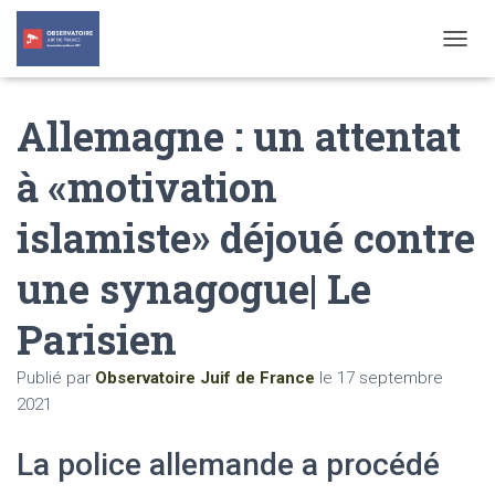
T
O
G
Allemagne : un attentat
G
L
E
à «motivation
N
A
islamiste» déjoué contre
V
I
G
une synagogue| Le
A
T
Parisien
I
O
N
Publié par
Observatoire Juif de France
le
17 septembre
2021
La police allemande a procédé