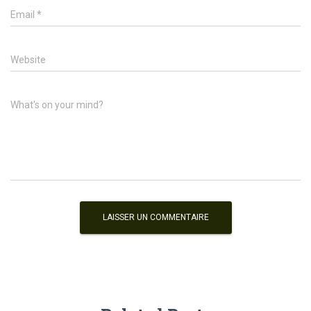
Email
*
Website
What's on your mind?